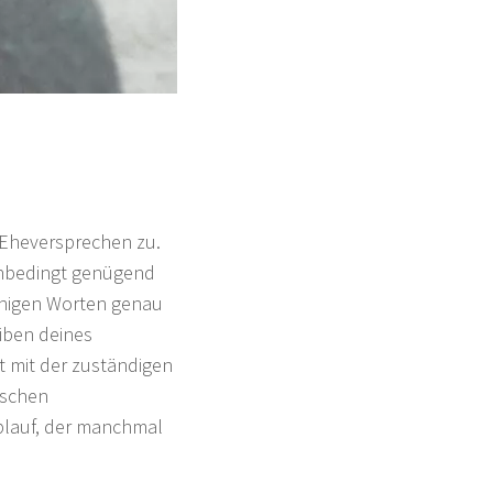
s Eheversprechen zu.
 unbedingt genügend
 wenigen Worten genau
iben deines
t mit der zuständigen
ischen
Ablauf, der manchmal