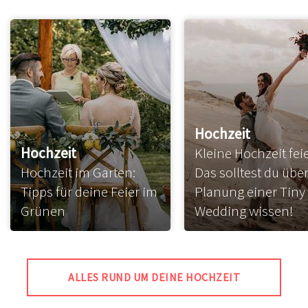
Hochzeit
Hochzeit
Kleine Hochzeit fei
Hochzeit im Garten:
Das solltest du über
Tipps für deine Feier im
Planung einer Tiny
Grünen
Wedding wissen!
ALLES RUND UM DEINE HOCHZEIT