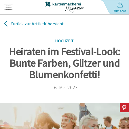
Zum Shop
Zurück zur Artikelübersicht
Hochzeit
HOCHZEIT
Geburt
Heiraten im Festival-Look:
Bunte Farben, Glitzer und
Babynamen
Blumenkonfetti!
Geburtstag
16. Mai 2023
Weihnachten
Anlässe