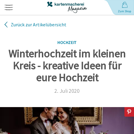
Zum Shop
Zurück zur Artikelübersicht
Hochzeit
HOCHZEIT
Geburt
Winterhochzeit im kleinen
Kreis - kreative Ideen für
Babynamen
eure Hochzeit
Geburtstag
2. Juli 2020
Weihnachten
Anlässe