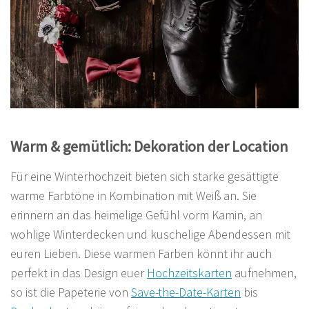
Warm & gemütlich: Dekoration der Location
Für eine Winterhochzeit bieten sich starke gesättigte
warme Farbtöne in Kombination mit Weiß an. Sie
erinnern an das heimelige Gefühl vorm Kamin, an
wohlige Winterdecken und kuschelige Abendessen mit
euren Lieben. Diese warmen Farben könnt ihr auch
perfekt in das Design euer
Hochzeitskarten
aufnehmen,
so ist die Papeterie von
Save-the-Date-Karten
bis