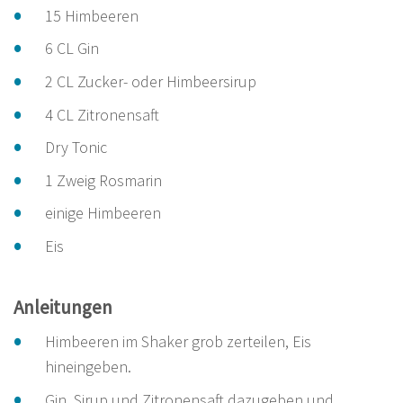
15 Himbeeren
6 CL Gin
2 CL Zucker- oder Himbeersirup
4 CL Zitronensaft
Dry Tonic
1 Zweig Rosmarin
einige Himbeeren
Eis
Anleitungen
Himbeeren im Shaker grob zerteilen, Eis
hineingeben.
Gin, Sirup und Zitronensaft dazugeben und