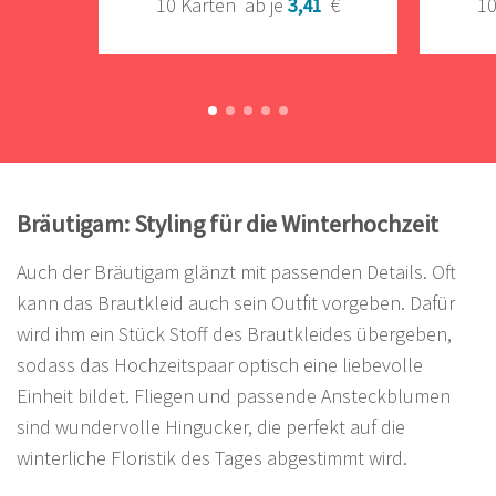
10 Karten
ab je
3,41
€
10
Bräutigam: Styling für die Winterhochzeit
Auch der Bräutigam glänzt mit passenden Details. Oft
kann das Brautkleid auch sein Outfit vorgeben. Dafür
wird ihm ein Stück Stoff des Brautkleides übergeben,
sodass das Hochzeitspaar optisch eine liebevolle
Einheit bildet. Fliegen und passende Ansteckblumen
sind wundervolle Hingucker, die perfekt auf die
winterliche Floristik des Tages abgestimmt wird.