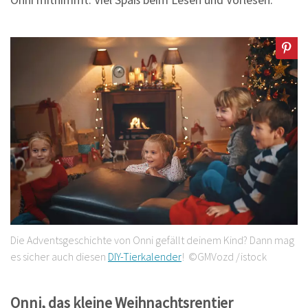
Die Adventsgeschichte von Onni gefällt deinem Kind? Dann mag
es sicher auch diesen
DIY-Tierkalender
! ©GMVozd /istock
Onni, das kleine Weihnachtsrentier