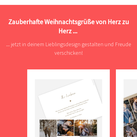
Zauberhafte Weihnachtsgrüße von Herz zu
Herz ...
... jetzt in deinem Lieblingsdesign gestalten und Freude
verschicken!