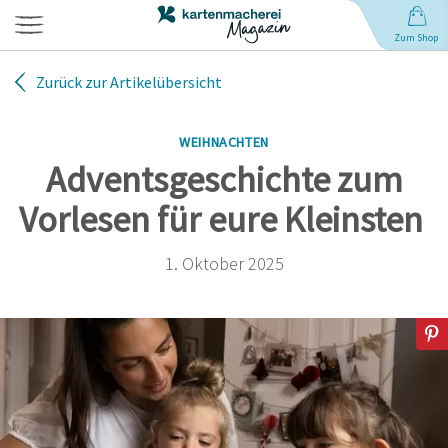
Zum Shop
Zurück zur Artikelübersicht
Hochzeit
WEIHNACHTEN
Geburt
Adventsgeschichte zum
Vorlesen für eure Kleinsten
Babynamen
1. Oktober 2025
Geburtstag
Weihnachten
Anlässe