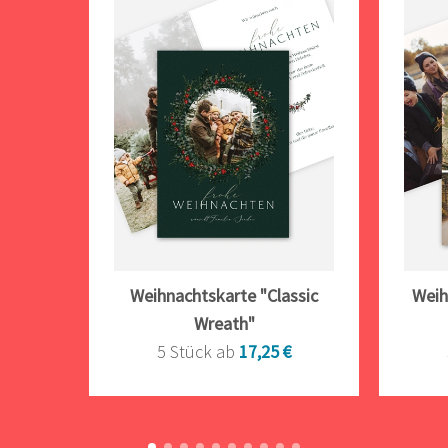
Weihnachtskarte "Classic
Weih
Wreath"
5 Stück ab
17,25 €