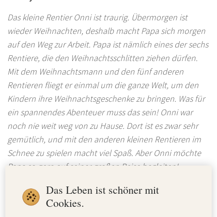
Das kleine Rentier Onni ist traurig. Übermorgen ist
wieder Weihnachten, deshalb macht Papa sich morgen
auf den Weg zur Arbeit. Papa ist nämlich eines der sechs
Rentiere, die den Weihnachtsschlitten ziehen dürfen.
Mit dem Weihnachtsmann und den fünf anderen
Rentieren fliegt er einmal um die ganze Welt, um den
Kindern ihre Weihnachtsgeschenke zu bringen. Was für
ein spannendes Abenteuer muss das sein! Onni war
noch nie weit weg von zu Hause. Dort ist es zwar sehr
gemütlich, und mit den anderen kleinen Rentieren im
Schnee zu spielen macht viel Spaß. Aber Onni möchte
Papa so gern auf seiner großen Reise begleiten!
Das Leben ist schöner mit
Papa und Mama sagen, er ist noch zu klein und soll
Cookies.
noch ein paar Jahre Geduld haben. Ein paar Jahre! So