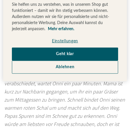
lange möchte Onni nicht warten. Er ist doch eigentlich
Sie helfen uns zu verstehen, was in unserem Shop gut
schon groß, viel größer als Finn, sein bester Freund. Na
funktioniert – damit wir ihn stetig verbessern können.
Außerdem nutzen wir sie für personalisierte und nicht-
ja, wenigstens ein bisschen größer. Und außerdem ist er
personalisierte Werbung. Deine Auswahl kannst du
ziemlich mutig! Das Beste ist wohl, wenn er Papa
jederzeit anpassen.
Mehr erfahren.
einfach heimlich folgt! Papa wird das gar nicht merken,
Einstellungen
denn Onni kann sich beinahe unsichtbar machen, beim
Versteckspielen mit seinen Freunden gewinnt er fast
Geht klar
immer.
Ablehnen
Als Papa sich am nächsten Morgen nach dem Frühstück
verabschiedet, wartet Onni ein paar Minuten. Mama ist
kurz zur Nachbarin gegangen, um ihr ein paar Gräser
zum Mittagessen zu bringen. Schnell bindet Onni seinen
warmen roten Schal um und macht sich auf den Weg.
Papas Spuren sind im Schnee gut zu erkennen. Onni
würde am liebsten vor Freude schnauben, doch er ist