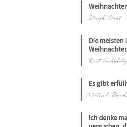
Weihnachten i
Leigh Hunt
Die meisten 
Weihnachten
Kurt Tucholsk
Es gibt erfül
Dietrich Bonh
Ich denke ma
versuchen, d