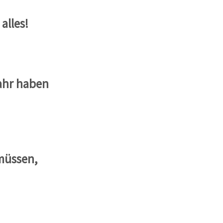
alles!
ahr haben
müssen,