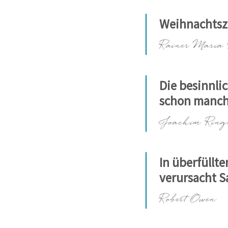
Weihnachtsze
Rainer Maria 
Die besinnl
schon manch
Joachim Ringe
In überfüllt
verursacht S
Robert Owen