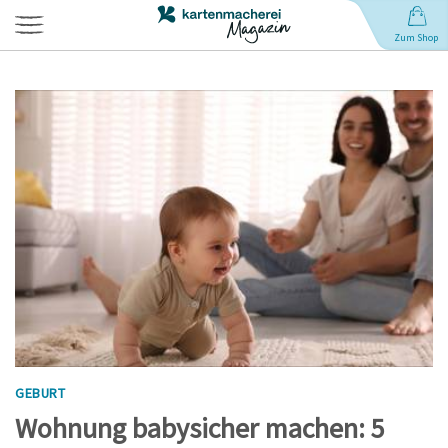
Zum Shop
Hochzeit
Geburt
Babynamen
Geburtstag
Weihnachten
GEBURT
Anlässe
Wohnung babysicher machen: 5