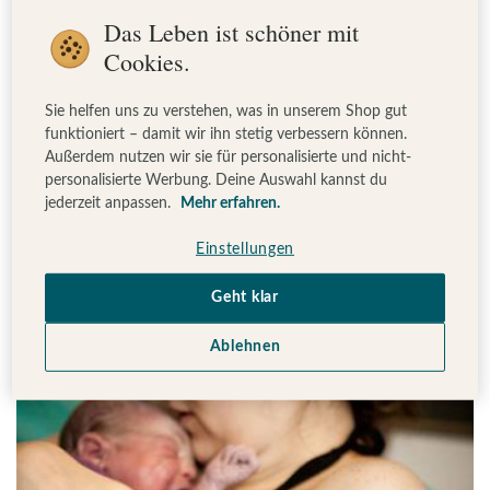
Das Leben ist schöner mit
Cookies.
Sie helfen uns zu verstehen, was in unserem Shop gut
GEBURT
funktioniert – damit wir ihn stetig verbessern können.
Außerdem nutzen wir sie für personalisierte und nicht-
6 unnötige Dinge für deine
personalisierte Werbung. Deine Auswahl kannst du
Wickeltasche
jederzeit anpassen.
Mehr erfahren.
Welche Dinge brauchst du in deiner Wickeltasche für
Einstellungen
dein Baby wirklich – und worauf kannst du verzichten?
Geht klar
Alle Antworten darauf findest du hier.
Ablehnen