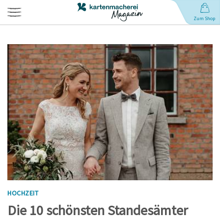
Zum Shop
Hochzeit
Geburt
Babynamen
Geburtstag
Weihnachten
HOCHZEIT
Anlässe
Die 10 schönsten Standesämter