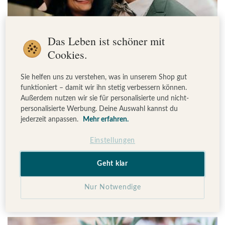
Das Leben ist schöner mit
Cookies.
HOCHZEIT
Sie helfen uns zu verstehen, was in unserem Shop gut
Checkliste für eure
funktioniert – damit wir ihn stetig verbessern können.
Außerdem nutzen wir sie für personalisierte und nicht-
Hochzeitseinladungen: Das sollte
personalisierte Werbung. Deine Auswahl kannst du
jederzeit anpassen.
Mehr erfahren.
drinstehen
Einstellungen
Hochzeitseinladungen schreibt man nicht jeden Tag!
Damit auch wirklich alle wichtigen Infos in euren Karten
Geht klar
stehen, haben wir eine Checkliste zum Download für
euch erstellt. So gibt es garantiert weniger Rückfragen!
Nur Notwendige