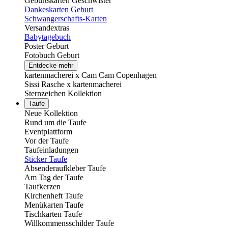
Geburtskarten Geschwister
Dankeskarten Geburt
Schwangerschafts-Karten
Versandextras
Babytagebuch
Poster Geburt
Fotobuch Geburt
Entdecke mehr
kartenmacherei x Cam Cam Copenhagen
Sissi Rasche x kartenmacherei
Sternzeichen Kollektion
Taufe
Neue Kollektion
Rund um die Taufe
Eventplattform
Vor der Taufe
Taufeinladungen
Sticker Taufe
Absenderaufkleber Taufe
Am Tag der Taufe
Taufkerzen
Kirchenheft Taufe
Menükarten Taufe
Tischkarten Taufe
Willkommensschilder Taufe