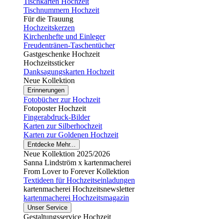
Tischkarten Hochzeit
Tischnummern Hochzeit
Für die Trauung
Hochzeitskerzen
Kirchenhefte und Einleger
Freudentränen-Taschentücher
Gastgeschenke Hochzeit
Hochzeitssticker
Danksagungskarten Hochzeit
Neue Kollektion
Erinnerungen
Fotobücher zur Hochzeit
Fotoposter Hochzeit
Fingerabdruck-Bilder
Karten zur Silberhochzeit
Karten zur Goldenen Hochzeit
Entdecke Mehr...
Neue Kollektion 2025/2026
Sanna Lindström x kartenmacherei
From Lover to Forever Kollektion
Textideen für Hochzeitseinladungen
kartenmacherei Hochzeitsnewsletter
kartenmacherei Hochzeitsmagazin
Unser Service
Gestaltungsservice Hochzeit