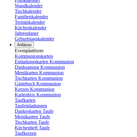
Fotokalender
Wandkalender
Tischkalender
Familienkalender
Terminkalender
Küchenkalender
Jahresplaner
Geburtstagskalender
Anlässe
Eventplattform
Kommunionskarten
Einladungskarten Kommunion
Danksagung Kommunion
Menükarten Kommunion
Tischkarten Kommunion
Gästebuch Kommunion
Kerzen Kommunion
Kartenbox Kommunion
Taufkarten
Taufeinladungen
Dankeskarten Taufe
Menükarten Taufe
Tischkarten Taufe
Kirchenheft Taufe
Taufkerzen