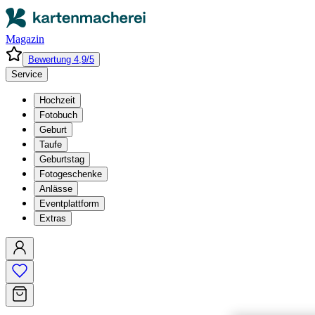
Magazin
Bewertung 4,9/5
Service
Hochzeit
Fotobuch
Geburt
Taufe
Geburtstag
Fotogeschenke
Anlässe
Eventplattform
Extras