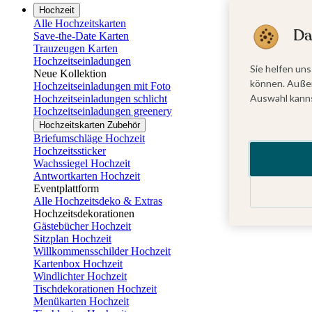
Hochzeit
Alle Hochzeitskarten
Da
Save-the-Date Karten
Trauzeugen Karten
Hochzeitseinladungen
Sie helfen uns
Neue Kollektion
können. Außer
Hochzeitseinladungen mit Foto
Auswahl kanns
Hochzeitseinladungen schlicht
Hochzeitseinladungen greenery
Hochzeitskarten Zubehör
Briefumschläge Hochzeit
Hochzeitssticker
Wachssiegel Hochzeit
Antwortkarten Hochzeit
Eventplattform
Alle Hochzeitsdeko & Extras
Hochzeitsdekorationen
Gästebücher Hochzeit
Sitzplan Hochzeit
Willkommensschilder Hochzeit
Kartenbox Hochzeit
Windlichter Hochzeit
Tischdekorationen Hochzeit
Menükarten Hochzeit