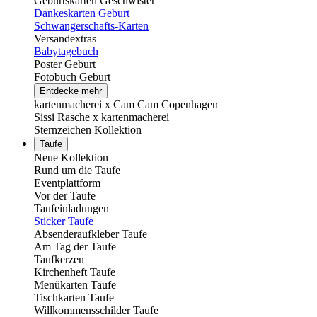
Geburtskarten Geschwister
Dankeskarten Geburt
Schwangerschafts-Karten
Versandextras
Babytagebuch
Poster Geburt
Fotobuch Geburt
Entdecke mehr
kartenmacherei x Cam Cam Copenhagen
Sissi Rasche x kartenmacherei
Sternzeichen Kollektion
Taufe
Neue Kollektion
Rund um die Taufe
Eventplattform
Vor der Taufe
Taufeinladungen
Sticker Taufe
Absenderaufkleber Taufe
Am Tag der Taufe
Taufkerzen
Kirchenheft Taufe
Menükarten Taufe
Tischkarten Taufe
Willkommensschilder Taufe