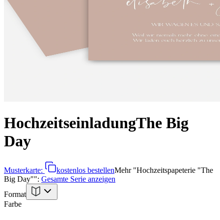
Hochzeitseinladung
The Big
Day
Musterkarte:
kostenlos bestellen
Mehr
"
Hochzeitspapeterie "The
Big Day"
":
Gesamte Serie anzeigen
Format
Farbe