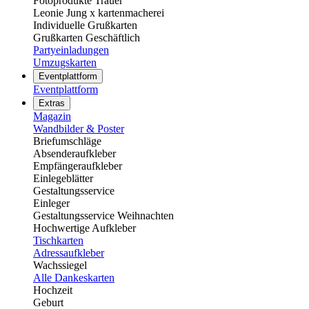
Fotoprodukte Trauer
Leonie Jung x kartenmacherei
Individuelle Grußkarten
Grußkarten Geschäftlich
Partyeinladungen
Umzugskarten
Eventplattform
Eventplattform
Extras
Magazin
Wandbilder & Poster
Briefumschläge
Absenderaufkleber
Empfängeraufkleber
Einlegeblätter
Gestaltungsservice
Einleger
Gestaltungsservice Weihnachten
Hochwertige Aufkleber
Tischkarten
Adressaufkleber
Wachssiegel
Alle Dankeskarten
Hochzeit
Geburt