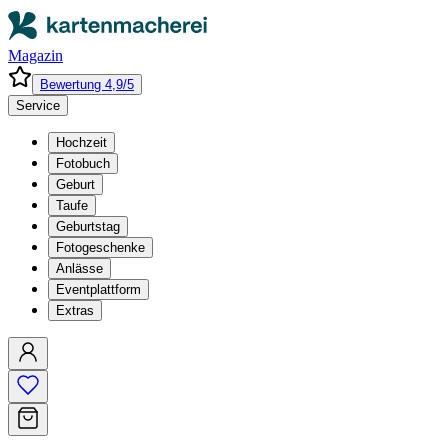
Magazin
Bewertung 4,9/5
Service
Hochzeit
Fotobuch
Geburt
Taufe
Geburtstag
Fotogeschenke
Anlässe
Eventplattform
Extras