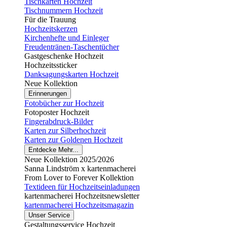
Tischkarten Hochzeit
Tischnummern Hochzeit
Für die Trauung
Hochzeitskerzen
Kirchenhefte und Einleger
Freudentränen-Taschentücher
Gastgeschenke Hochzeit
Hochzeitssticker
Danksagungskarten Hochzeit
Neue Kollektion
Erinnerungen
Fotobücher zur Hochzeit
Fotoposter Hochzeit
Fingerabdruck-Bilder
Karten zur Silberhochzeit
Karten zur Goldenen Hochzeit
Entdecke Mehr...
Neue Kollektion 2025/2026
Sanna Lindström x kartenmacherei
From Lover to Forever Kollektion
Textideen für Hochzeitseinladungen
kartenmacherei Hochzeitsnewsletter
kartenmacherei Hochzeitsmagazin
Unser Service
Gestaltungsservice Hochzeit