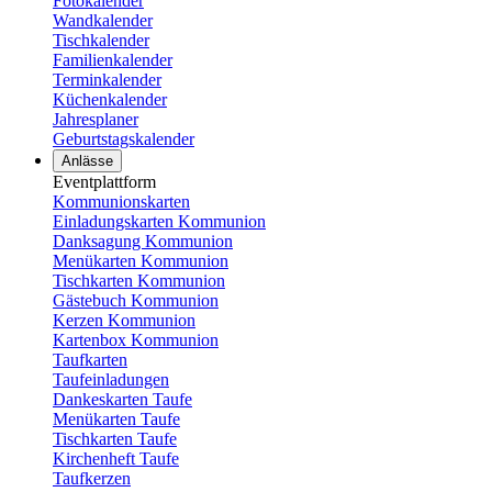
Fotokalender
Wandkalender
Tischkalender
Familienkalender
Terminkalender
Küchenkalender
Jahresplaner
Geburtstagskalender
Anlässe
Eventplattform
Kommunionskarten
Einladungskarten Kommunion
Danksagung Kommunion
Menükarten Kommunion
Tischkarten Kommunion
Gästebuch Kommunion
Kerzen Kommunion
Kartenbox Kommunion
Taufkarten
Taufeinladungen
Dankeskarten Taufe
Menükarten Taufe
Tischkarten Taufe
Kirchenheft Taufe
Taufkerzen