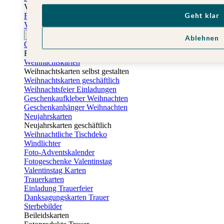
Vatertag
Geht klar
Fotogeschenke Vatertag
Vatertagskarten
Ostern
Ablehnen
Osterkarten
Fotogeschenke zu Ostern
Weihnachtskarten
Weihnachtskarten selbst gestalten
Weihnachtskarten geschäftlich
Weihnachtsfeier Einladungen
Geschenkaufkleber Weihnachten
Geschenkanhänger Weihnachten
Neujahrskarten
Neujahrskarten geschäftlich
Weihnachtliche Tischdeko
Windlichter
Foto-Adventskalender
Fotogeschenke Valentinstag
Valentinstag Karten
Trauerkarten
Einladung Trauerfeier
Danksagungskarten Trauer
Sterbebilder
Beileidskarten