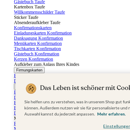
Gästebuch Taufe
Kartenbox Taufe
Willkommensschilder Taufe
Sticker Taufe
Absenderaufkleber Taufe
Konfirmationskarten
Einladungskarten Konfirmation
Danksagung Konfirmation
Menükarten Konfirmation
Tischkarten Konfirmation
Gästebuch Konfirmation
Kerzen Konfirmation
Aufkleber zum Anlass Ihres Kindes
Firmungskarten
Einladungskarten Firmung
Dankeskarten Firmung
Das Leben ist schöner mit Cook
Jugendweihekarten
Einladungskarten Jugendweihe
Dankeskarten Jugendweihe
Sie helfen uns zu verstehen, was in unserem Shop gut funk
Einschulungskarten
Einladungskarten Einschulung
können. Außerdem nutzen wir sie für personalisierte und 
Danksagung Einschulung
Auswahl kannst du jederzeit anpassen.
Mehr erfahren.
Muttertag
Fotogeschenke Muttertag
Einstellunge
Muttertagskarten