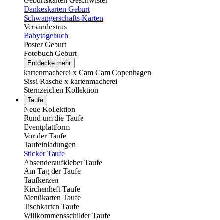
Geburtskarten Geschwister
Dankeskarten Geburt
Schwangerschafts-Karten
Versandextras
Babytagebuch
Poster Geburt
Fotobuch Geburt
Entdecke mehr
kartenmacherei x Cam Cam Copenhagen
Sissi Rasche x kartenmacherei
Sternzeichen Kollektion
Taufe
Neue Kollektion
Rund um die Taufe
Eventplattform
Vor der Taufe
Taufeinladungen
Sticker Taufe
Absenderaufkleber Taufe
Am Tag der Taufe
Taufkerzen
Kirchenheft Taufe
Menükarten Taufe
Tischkarten Taufe
Willkommensschilder Taufe