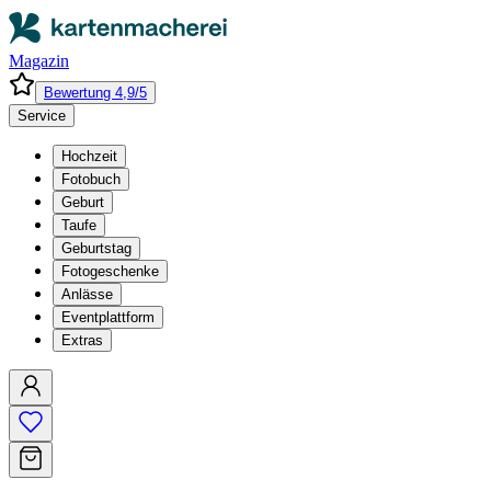
Magazin
Bewertung 4,9/5
Service
Hochzeit
Fotobuch
Geburt
Taufe
Geburtstag
Fotogeschenke
Anlässe
Eventplattform
Extras