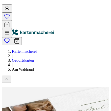
Kartenmacherei
|
Geburtskarten
|
Am Waldrand