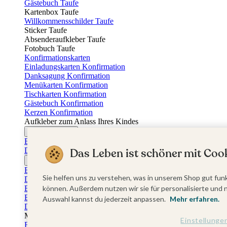
Gästebuch Taufe
Kartenbox Taufe
Willkommensschilder Taufe
Sticker Taufe
Absenderaufkleber Taufe
Fotobuch Taufe
Konfirmationskarten
Einladungskarten Konfirmation
Danksagung Konfirmation
Menükarten Konfirmation
Tischkarten Konfirmation
Gästebuch Konfirmation
Kerzen Konfirmation
Aufkleber zum Anlass Ihres Kindes
Firmungskarten
Einladungskarten Firmung
Das Leben ist schöner mit Cook
Dankeskarten Firmung
Jugendweihekarten
Einladungskarten Jugendweihe
Sie helfen uns zu verstehen, was in unserem Shop gut funk
Dankeskarten Jugendweihe
Einschulungskarten
können. Außerdem nutzen wir sie für personalisierte und 
Einladungskarten Einschulung
Auswahl kannst du jederzeit anpassen.
Mehr erfahren.
Danksagung Einschulung
Muttertag
Einstellunge
Fotogeschenke Muttertag