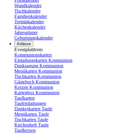
Fotokalender
Wandkalender
Tischkalender
Familienkalender
Terminkalender
Küchenkalender
Jahresplaner
Geburtstagskalender
Anlässe
Eventplattform
Kommunionskarten
Einladungskarten Kommunion
Danksagung Kommunion
Menükarten Kommunion
Tischkarten Kommunion
Gästebuch Kommunion
Kerzen Kommunion
Kartenbox Kommunion
Taufkarten
Taufeinladungen
Dankeskarten Taufe
Menükarten Taufe
Tischkarten Taufe
Kirchenheft Taufe
Taufkerzen