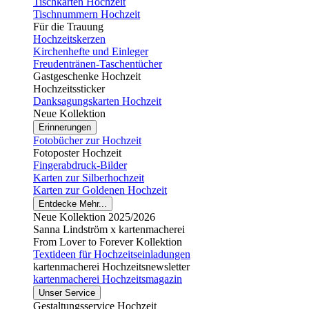
Tischkarten Hochzeit
Tischnummern Hochzeit
Für die Trauung
Hochzeitskerzen
Kirchenhefte und Einleger
Freudentränen-Taschentücher
Gastgeschenke Hochzeit
Hochzeitssticker
Danksagungskarten Hochzeit
Neue Kollektion
Erinnerungen
Fotobücher zur Hochzeit
Fotoposter Hochzeit
Fingerabdruck-Bilder
Karten zur Silberhochzeit
Karten zur Goldenen Hochzeit
Entdecke Mehr...
Neue Kollektion 2025/2026
Sanna Lindström x kartenmacherei
From Lover to Forever Kollektion
Textideen für Hochzeitseinladungen
kartenmacherei Hochzeitsnewsletter
kartenmacherei Hochzeitsmagazin
Unser Service
Gestaltungsservice Hochzeit