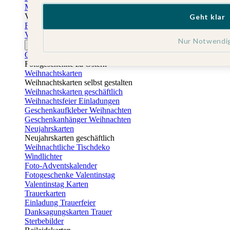
Muttertagskarten
Vatertag
Geht klar
Fotogeschenke Vatertag
Vatertagskarten
Nur Notwendi
Ostern
Osterkarten
Fotogeschenke zu Ostern
Weihnachtskarten
Weihnachtskarten selbst gestalten
Weihnachtskarten geschäftlich
Weihnachtsfeier Einladungen
Geschenkaufkleber Weihnachten
Geschenkanhänger Weihnachten
Neujahrskarten
Neujahrskarten geschäftlich
Weihnachtliche Tischdeko
Windlichter
Foto-Adventskalender
Fotogeschenke Valentinstag
Valentinstag Karten
Trauerkarten
Einladung Trauerfeier
Danksagungskarten Trauer
Sterbebilder