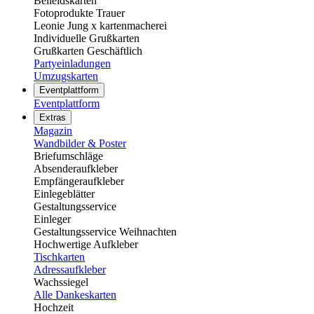
Beileidskarten
Fotoprodukte Trauer
Leonie Jung x kartenmacherei
Individuelle Grußkarten
Grußkarten Geschäftlich
Partyeinladungen
Umzugskarten
Eventplattform
Eventplattform
Extras
Magazin
Wandbilder & Poster
Briefumschläge
Absenderaufkleber
Empfängeraufkleber
Einlegeblätter
Gestaltungsservice
Einleger
Gestaltungsservice Weihnachten
Hochwertige Aufkleber
Tischkarten
Adressaufkleber
Wachssiegel
Alle Dankeskarten
Hochzeit