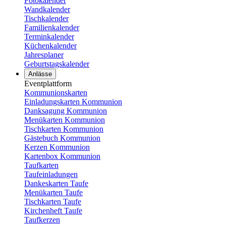
Fotokalender
Wandkalender
Tischkalender
Familienkalender
Terminkalender
Küchenkalender
Jahresplaner
Geburtstagskalender
Anlässe
Eventplattform
Kommunionskarten
Einladungskarten Kommunion
Danksagung Kommunion
Menükarten Kommunion
Tischkarten Kommunion
Gästebuch Kommunion
Kerzen Kommunion
Kartenbox Kommunion
Taufkarten
Taufeinladungen
Dankeskarten Taufe
Menükarten Taufe
Tischkarten Taufe
Kirchenheft Taufe
Taufkerzen