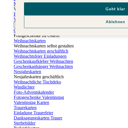
Muttertagskarten
Geht klar
Vatertag
Fotogeschenke Vatertag
Vatertagskarten
Ablehnen
Ostern
Osterkarten
Fotogeschenke zu Ostern
Weihnachtskarten
Weihnachtskarten selbst gestalten
Weihnachtskarten geschäftlich
Weihnachtsfeier Einladungen
Geschenkaufkleber Weihnachten
Geschenkanhänger Weihnachten
Neujahrskarten
Neujahrskarten geschäftlich
Weihnachtliche Tischdeko
Windlichter
Foto-Adventskalender
Fotogeschenke Valentinstag
Valentinstag Karten
Trauerkarten
Einladung Trauerfeier
Danksagungskarten Trauer
Sterbebilder