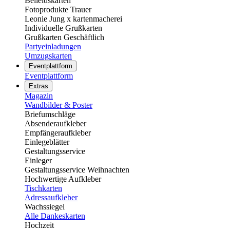
Beileidskarten
Fotoprodukte Trauer
Leonie Jung x kartenmacherei
Individuelle Grußkarten
Grußkarten Geschäftlich
Partyeinladungen
Umzugskarten
Eventplattform
Eventplattform
Extras
Magazin
Wandbilder & Poster
Briefumschläge
Absenderaufkleber
Empfängeraufkleber
Einlegeblätter
Gestaltungsservice
Einleger
Gestaltungsservice Weihnachten
Hochwertige Aufkleber
Tischkarten
Adressaufkleber
Wachssiegel
Alle Dankeskarten
Hochzeit