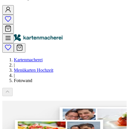
Kartenmacherei
|
Menükarten Hochzeit
|
Fotowand