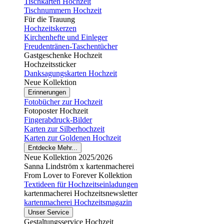
Tischkarten Hochzeit
Tischnummern Hochzeit
Für die Trauung
Hochzeitskerzen
Kirchenhefte und Einleger
Freudentränen-Taschentücher
Gastgeschenke Hochzeit
Hochzeitssticker
Danksagungskarten Hochzeit
Neue Kollektion
Erinnerungen
Fotobücher zur Hochzeit
Fotoposter Hochzeit
Fingerabdruck-Bilder
Karten zur Silberhochzeit
Karten zur Goldenen Hochzeit
Entdecke Mehr...
Neue Kollektion 2025/2026
Sanna Lindström x kartenmacherei
From Lover to Forever Kollektion
Textideen für Hochzeitseinladungen
kartenmacherei Hochzeitsnewsletter
kartenmacherei Hochzeitsmagazin
Unser Service
Gestaltungsservice Hochzeit