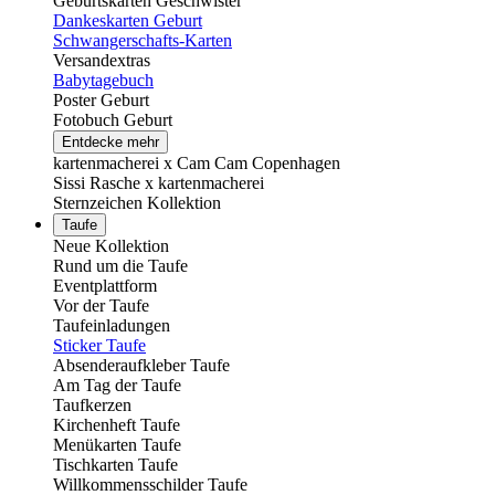
Geburtskarten Geschwister
Dankeskarten Geburt
Schwangerschafts-Karten
Versandextras
Babytagebuch
Poster Geburt
Fotobuch Geburt
Entdecke mehr
kartenmacherei x Cam Cam Copenhagen
Sissi Rasche x kartenmacherei
Sternzeichen Kollektion
Taufe
Neue Kollektion
Rund um die Taufe
Eventplattform
Vor der Taufe
Taufeinladungen
Sticker Taufe
Absenderaufkleber Taufe
Am Tag der Taufe
Taufkerzen
Kirchenheft Taufe
Menükarten Taufe
Tischkarten Taufe
Willkommensschilder Taufe