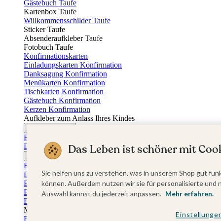
Gästebuch Taufe
Kartenbox Taufe
Willkommensschilder Taufe
Sticker Taufe
Absenderaufkleber Taufe
Fotobuch Taufe
Konfirmationskarten
Einladungskarten Konfirmation
Danksagung Konfirmation
Menükarten Konfirmation
Tischkarten Konfirmation
Gästebuch Konfirmation
Kerzen Konfirmation
Aufkleber zum Anlass Ihres Kindes
Firmungskarten
Einladungskarten Firmung
Dankeskarten Firmung
Das Leben ist schöner mit Cook
Jugendweihekarten
Einladungskarten Jugendweihe
Sie helfen uns zu verstehen, was in unserem Shop gut funk
Dankeskarten Jugendweihe
Einschulungskarten
können. Außerdem nutzen wir sie für personalisierte und 
Einladungskarten Einschulung
Auswahl kannst du jederzeit anpassen.
Mehr erfahren.
Danksagung Einschulung
Muttertag
Einstellunge
Fotogeschenke Muttertag