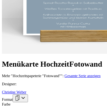
Menükarte Hochzeit
Fotowand
Mehr
"
Hochzeitspapeterie "Fotowand"
":
Gesamte Serie anzeigen
Designer
:
Christine Weber
Format
Farbe