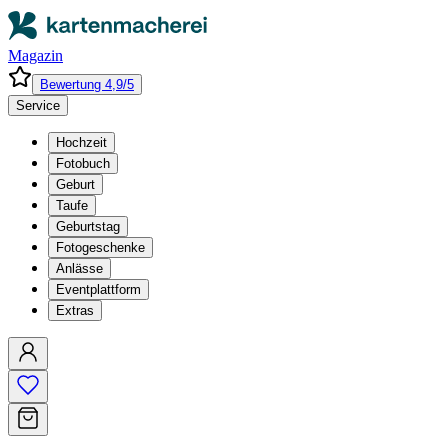
Magazin
Bewertung 4,9/5
Service
Hochzeit
Fotobuch
Geburt
Taufe
Geburtstag
Fotogeschenke
Anlässe
Eventplattform
Extras