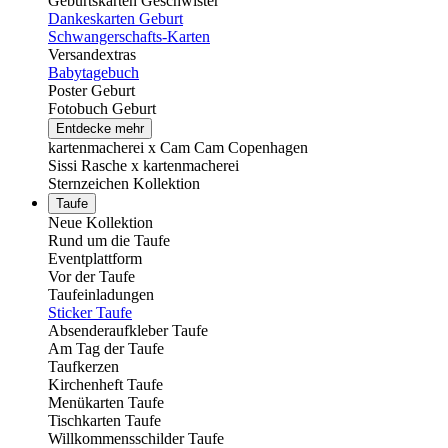
Geburtskarten Geschwister
Dankeskarten Geburt
Schwangerschafts-Karten
Versandextras
Babytagebuch
Poster Geburt
Fotobuch Geburt
Entdecke mehr
kartenmacherei x Cam Cam Copenhagen
Sissi Rasche x kartenmacherei
Sternzeichen Kollektion
Taufe
Neue Kollektion
Rund um die Taufe
Eventplattform
Vor der Taufe
Taufeinladungen
Sticker Taufe
Absenderaufkleber Taufe
Am Tag der Taufe
Taufkerzen
Kirchenheft Taufe
Menükarten Taufe
Tischkarten Taufe
Willkommensschilder Taufe