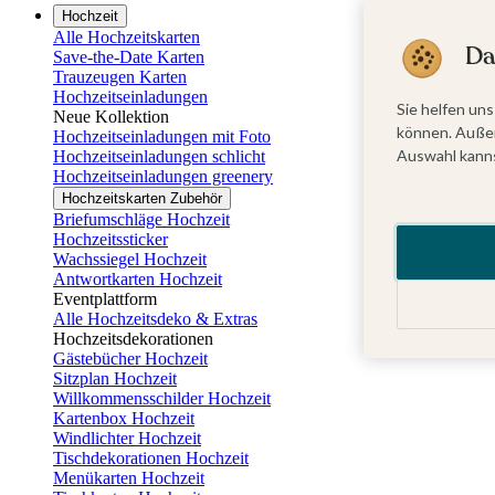
Hochzeit
Alle Hochzeitskarten
Da
Save-the-Date Karten
Trauzeugen Karten
Hochzeitseinladungen
Sie helfen uns
Neue Kollektion
können. Außer
Hochzeitseinladungen mit Foto
Auswahl kanns
Hochzeitseinladungen schlicht
Hochzeitseinladungen greenery
Hochzeitskarten Zubehör
Briefumschläge Hochzeit
Hochzeitssticker
Wachssiegel Hochzeit
Antwortkarten Hochzeit
Eventplattform
Alle Hochzeitsdeko & Extras
Hochzeitsdekorationen
Gästebücher Hochzeit
Sitzplan Hochzeit
Willkommensschilder Hochzeit
Kartenbox Hochzeit
Windlichter Hochzeit
Tischdekorationen Hochzeit
Menükarten Hochzeit