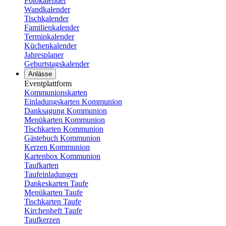
Fotokalender
Wandkalender
Tischkalender
Familienkalender
Terminkalender
Küchenkalender
Jahresplaner
Geburtstagskalender
Anlässe
Eventplattform
Kommunionskarten
Einladungskarten Kommunion
Danksagung Kommunion
Menükarten Kommunion
Tischkarten Kommunion
Gästebuch Kommunion
Kerzen Kommunion
Kartenbox Kommunion
Taufkarten
Taufeinladungen
Dankeskarten Taufe
Menükarten Taufe
Tischkarten Taufe
Kirchenheft Taufe
Taufkerzen