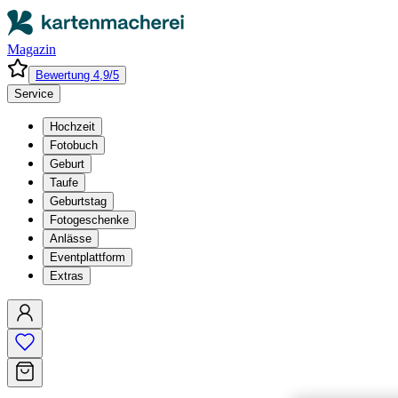
Magazin
Bewertung 4,9/5
Service
Hochzeit
Fotobuch
Geburt
Taufe
Geburtstag
Fotogeschenke
Anlässe
Eventplattform
Extras