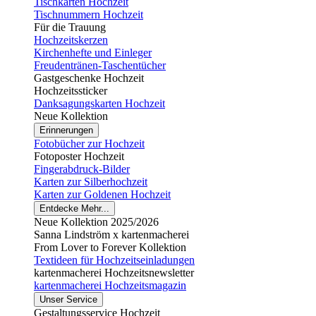
Tischkarten Hochzeit
Tischnummern Hochzeit
Für die Trauung
Hochzeitskerzen
Kirchenhefte und Einleger
Freudentränen-Taschentücher
Gastgeschenke Hochzeit
Hochzeitssticker
Danksagungskarten Hochzeit
Neue Kollektion
Erinnerungen
Fotobücher zur Hochzeit
Fotoposter Hochzeit
Fingerabdruck-Bilder
Karten zur Silberhochzeit
Karten zur Goldenen Hochzeit
Entdecke Mehr...
Neue Kollektion 2025/2026
Sanna Lindström x kartenmacherei
From Lover to Forever Kollektion
Textideen für Hochzeitseinladungen
kartenmacherei Hochzeitsnewsletter
kartenmacherei Hochzeitsmagazin
Unser Service
Gestaltungsservice Hochzeit