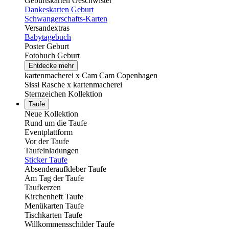
Geburtskarten Geschwister
Dankeskarten Geburt
Schwangerschafts-Karten
Versandextras
Babytagebuch
Poster Geburt
Fotobuch Geburt
Entdecke mehr
kartenmacherei x Cam Cam Copenhagen
Sissi Rasche x kartenmacherei
Sternzeichen Kollektion
Taufe
Neue Kollektion
Rund um die Taufe
Eventplattform
Vor der Taufe
Taufeinladungen
Sticker Taufe
Absenderaufkleber Taufe
Am Tag der Taufe
Taufkerzen
Kirchenheft Taufe
Menükarten Taufe
Tischkarten Taufe
Willkommensschilder Taufe