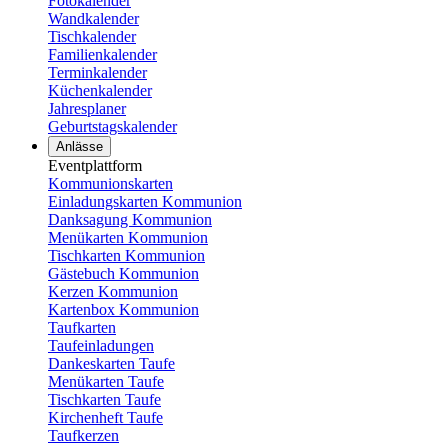
Fotokalender
Wandkalender
Tischkalender
Familienkalender
Terminkalender
Küchenkalender
Jahresplaner
Geburtstagskalender
Anlässe
Eventplattform
Kommunionskarten
Einladungskarten Kommunion
Danksagung Kommunion
Menükarten Kommunion
Tischkarten Kommunion
Gästebuch Kommunion
Kerzen Kommunion
Kartenbox Kommunion
Taufkarten
Taufeinladungen
Dankeskarten Taufe
Menükarten Taufe
Tischkarten Taufe
Kirchenheft Taufe
Taufkerzen