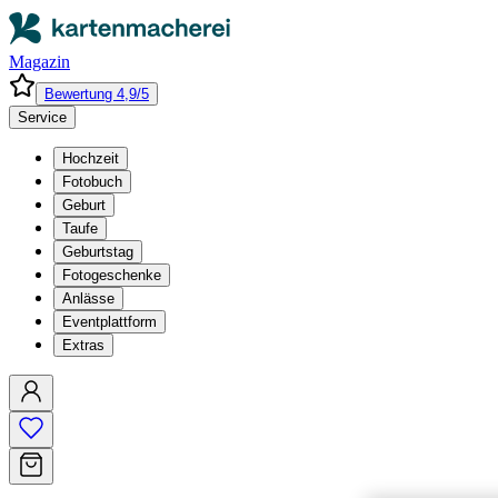
Magazin
Bewertung 4,9/5
Service
Hochzeit
Fotobuch
Geburt
Taufe
Geburtstag
Fotogeschenke
Anlässe
Eventplattform
Extras