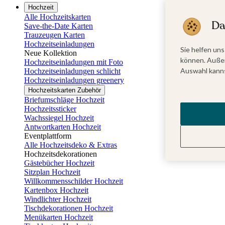
Hochzeit
Alle Hochzeitskarten
Da
Save-the-Date Karten
Trauzeugen Karten
Hochzeitseinladungen
Sie helfen uns
Neue Kollektion
können. Außer
Hochzeitseinladungen mit Foto
Auswahl kanns
Hochzeitseinladungen schlicht
Hochzeitseinladungen greenery
Hochzeitskarten Zubehör
Briefumschläge Hochzeit
Hochzeitssticker
Wachssiegel Hochzeit
Antwortkarten Hochzeit
Eventplattform
Alle Hochzeitsdeko & Extras
Hochzeitsdekorationen
Gästebücher Hochzeit
Sitzplan Hochzeit
Willkommensschilder Hochzeit
Kartenbox Hochzeit
Windlichter Hochzeit
Tischdekorationen Hochzeit
Menükarten Hochzeit