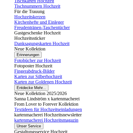
Tischkarten Hochzeit
Tischnummern Hochzeit
Für die Trauung
Hochzeitskerzen
Kirchenhefte und Einleger
Freudentränen-Taschentücher
Gastgeschenke Hochzeit
Hochzeitssticker
Danksagungskarten Hochzeit
Neue Kollektion
Erinnerungen
Fotobücher zur Hochzeit
Fotoposter Hochzeit
Fingerabdruck-Bilder
Karten zur Silberhochzeit
Karten zur Goldenen Hochzeit
Entdecke Mehr...
Neue Kollektion 2025/2026
Sanna Lindström x kartenmacherei
From Lover to Forever Kollektion
Textideen für Hochzeitseinladungen
kartenmacherei Hochzeitsnewsletter
kartenmacherei Hochzeitsmagazin
Unser Service
Gestaltungsservice Hochzeit