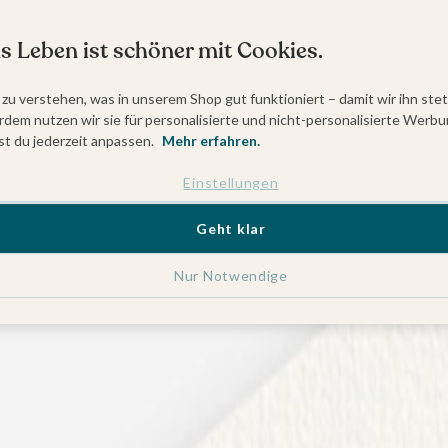
s Leben ist schöner mit Cookies.
 zu verstehen, was in unserem Shop gut funktioniert – damit wir ihn ste
dem nutzen wir sie für personalisierte und nicht-personalisierte Werbu
t du jederzeit anpassen.
Mehr erfahren.
Einstellungen
Geht klar
Nur Notwendige