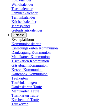
Fotokalender
Wandkalender
Tischkalender
Familienkalender
Terminkalender
Küchenkalender
Jahresplaner
Geburtstagskalender
Anlässe
Eventplattform
Kommunionskarten
Einladungskarten Kommunion
Danksagung Kommunion
Menükarten Kommunion
Tischkarten Kommunion
Gästebuch Kommunion
Kerzen Kommunion
Kartenbox Kommunion
Taufkarten
Taufeinladungen
Dankeskarten Taufe
Menükarten Taufe
Tischkarten Taufe
Kirchenheft Taufe
Taufkerzen