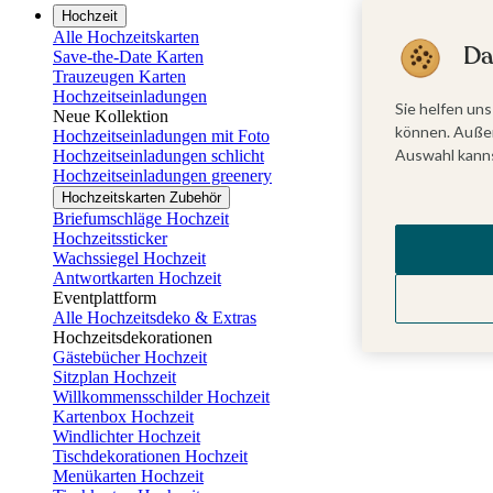
Hochzeit
Alle Hochzeitskarten
Da
Save-the-Date Karten
Trauzeugen Karten
Hochzeitseinladungen
Sie helfen uns
Neue Kollektion
können. Außer
Hochzeitseinladungen mit Foto
Auswahl kanns
Hochzeitseinladungen schlicht
Hochzeitseinladungen greenery
Hochzeitskarten Zubehör
Briefumschläge Hochzeit
Hochzeitssticker
Wachssiegel Hochzeit
Antwortkarten Hochzeit
Eventplattform
Alle Hochzeitsdeko & Extras
Hochzeitsdekorationen
Gästebücher Hochzeit
Sitzplan Hochzeit
Willkommensschilder Hochzeit
Kartenbox Hochzeit
Windlichter Hochzeit
Tischdekorationen Hochzeit
Menükarten Hochzeit