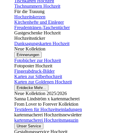
Tischkarten Hochzeit
Tischnummern Hochzeit
Für die Trauung
Hochzeitskerzen
Kirchenhefte und Einleger
Freudentränen-Taschentücher
Gastgeschenke Hochzeit
Hochzeitssticker
Danksagungskarten Hochzeit
Neue Kollektion
Erinnerungen
Fotobücher zur Hochzeit
Fotoposter Hochzeit
Fingerabdruck-Bilder
Karten zur Silberhochzeit
Karten zur Goldenen Hochzeit
Entdecke Mehr...
Neue Kollektion 2025/2026
Sanna Lindström x kartenmacherei
From Lover to Forever Kollektion
Textideen für Hochzeitseinladungen
kartenmacherei Hochzeitsnewsletter
kartenmacherei Hochzeitsmagazin
Unser Service
Gestaltungsservice Hochzeit