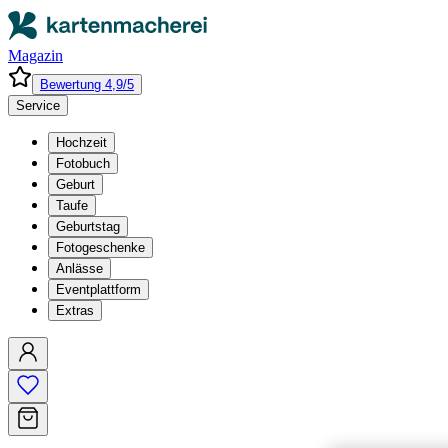
Magazin
Bewertung 4,9/5
Service
Hochzeit
Fotobuch
Geburt
Taufe
Geburtstag
Fotogeschenke
Anlässe
Eventplattform
Extras