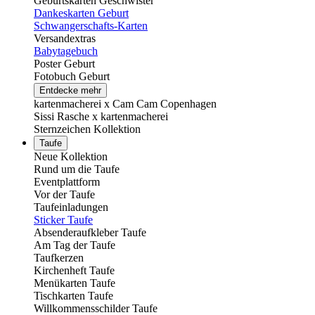
Geburtskarten Geschwister
Dankeskarten Geburt
Schwangerschafts-Karten
Versandextras
Babytagebuch
Poster Geburt
Fotobuch Geburt
Entdecke mehr
kartenmacherei x Cam Cam Copenhagen
Sissi Rasche x kartenmacherei
Sternzeichen Kollektion
Taufe
Neue Kollektion
Rund um die Taufe
Eventplattform
Vor der Taufe
Taufeinladungen
Sticker Taufe
Absenderaufkleber Taufe
Am Tag der Taufe
Taufkerzen
Kirchenheft Taufe
Menükarten Taufe
Tischkarten Taufe
Willkommensschilder Taufe