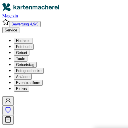
Magazin
Bewertung 4,9/5
Service
Hochzeit
Fotobuch
Geburt
Taufe
Geburtstag
Fotogeschenke
Anlässe
Eventplattform
Extras