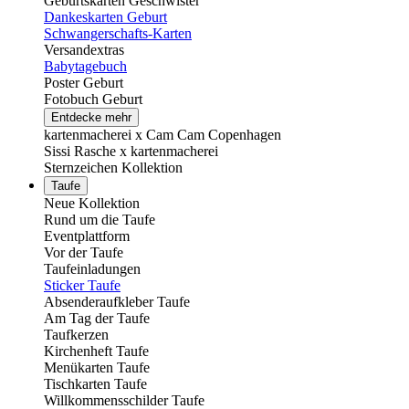
Geburtskarten Geschwister
Dankeskarten Geburt
Schwangerschafts-Karten
Versandextras
Babytagebuch
Poster Geburt
Fotobuch Geburt
Entdecke mehr
kartenmacherei x Cam Cam Copenhagen
Sissi Rasche x kartenmacherei
Sternzeichen Kollektion
Taufe
Neue Kollektion
Rund um die Taufe
Eventplattform
Vor der Taufe
Taufeinladungen
Sticker Taufe
Absenderaufkleber Taufe
Am Tag der Taufe
Taufkerzen
Kirchenheft Taufe
Menükarten Taufe
Tischkarten Taufe
Willkommensschilder Taufe