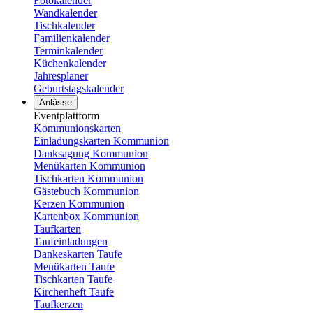
Fotokalender
Wandkalender
Tischkalender
Familienkalender
Terminkalender
Küchenkalender
Jahresplaner
Geburtstagskalender
Anlässe
Eventplattform
Kommunionskarten
Einladungskarten Kommunion
Danksagung Kommunion
Menükarten Kommunion
Tischkarten Kommunion
Gästebuch Kommunion
Kerzen Kommunion
Kartenbox Kommunion
Taufkarten
Taufeinladungen
Dankeskarten Taufe
Menükarten Taufe
Tischkarten Taufe
Kirchenheft Taufe
Taufkerzen