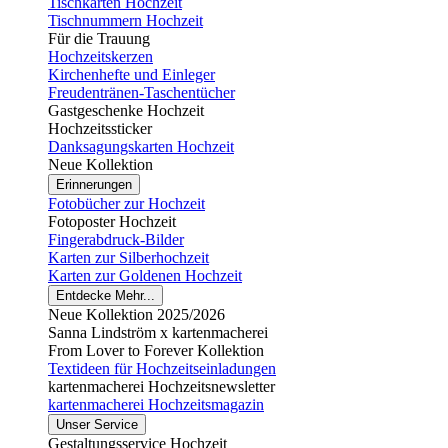
Tischkarten Hochzeit
Tischnummern Hochzeit
Für die Trauung
Hochzeitskerzen
Kirchenhefte und Einleger
Freudentränen-Taschentücher
Gastgeschenke Hochzeit
Hochzeitssticker
Danksagungskarten Hochzeit
Neue Kollektion
Erinnerungen
Fotobücher zur Hochzeit
Fotoposter Hochzeit
Fingerabdruck-Bilder
Karten zur Silberhochzeit
Karten zur Goldenen Hochzeit
Entdecke Mehr...
Neue Kollektion 2025/2026
Sanna Lindström x kartenmacherei
From Lover to Forever Kollektion
Textideen für Hochzeitseinladungen
kartenmacherei Hochzeitsnewsletter
kartenmacherei Hochzeitsmagazin
Unser Service
Gestaltungsservice Hochzeit