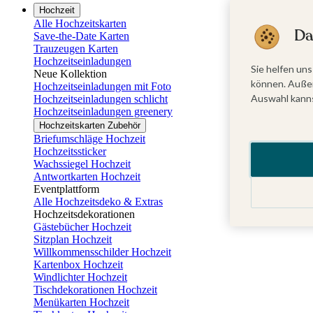
Hochzeit
Alle Hochzeitskarten
Da
Save-the-Date Karten
Trauzeugen Karten
Hochzeitseinladungen
Sie helfen uns
Neue Kollektion
können. Außer
Hochzeitseinladungen mit Foto
Auswahl kanns
Hochzeitseinladungen schlicht
Hochzeitseinladungen greenery
Hochzeitskarten Zubehör
Briefumschläge Hochzeit
Hochzeitssticker
Wachssiegel Hochzeit
Antwortkarten Hochzeit
Eventplattform
Alle Hochzeitsdeko & Extras
Hochzeitsdekorationen
Gästebücher Hochzeit
Sitzplan Hochzeit
Willkommensschilder Hochzeit
Kartenbox Hochzeit
Windlichter Hochzeit
Tischdekorationen Hochzeit
Menükarten Hochzeit