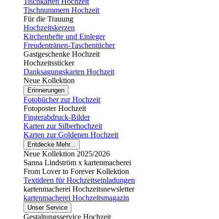
Tischkarten Hochzeit
Tischnummern Hochzeit
Für die Trauung
Hochzeitskerzen
Kirchenhefte und Einleger
Freudentränen-Taschentücher
Gastgeschenke Hochzeit
Hochzeitssticker
Danksagungskarten Hochzeit
Neue Kollektion
Erinnerungen
Fotobücher zur Hochzeit
Fotoposter Hochzeit
Fingerabdruck-Bilder
Karten zur Silberhochzeit
Karten zur Goldenen Hochzeit
Entdecke Mehr...
Neue Kollektion 2025/2026
Sanna Lindström x kartenmacherei
From Lover to Forever Kollektion
Textideen für Hochzeitseinladungen
kartenmacherei Hochzeitsnewsletter
kartenmacherei Hochzeitsmagazin
Unser Service
Gestaltungsservice Hochzeit