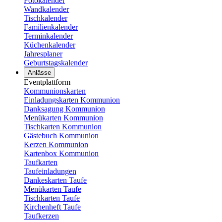
Fotokalender
Wandkalender
Tischkalender
Familienkalender
Terminkalender
Küchenkalender
Jahresplaner
Geburtstagskalender
Anlässe
Eventplattform
Kommunionskarten
Einladungskarten Kommunion
Danksagung Kommunion
Menükarten Kommunion
Tischkarten Kommunion
Gästebuch Kommunion
Kerzen Kommunion
Kartenbox Kommunion
Taufkarten
Taufeinladungen
Dankeskarten Taufe
Menükarten Taufe
Tischkarten Taufe
Kirchenheft Taufe
Taufkerzen