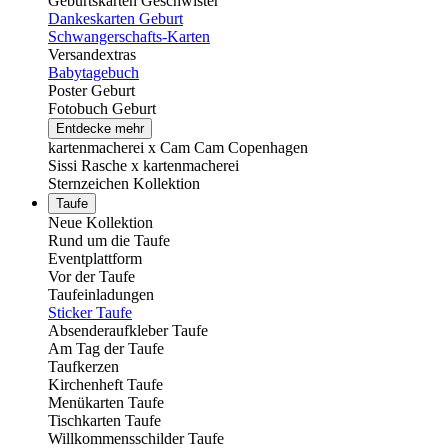
Geburtskarten Geschwister
Dankeskarten Geburt
Schwangerschafts-Karten
Versandextras
Babytagebuch
Poster Geburt
Fotobuch Geburt
Entdecke mehr
kartenmacherei x Cam Cam Copenhagen
Sissi Rasche x kartenmacherei
Sternzeichen Kollektion
Taufe
Neue Kollektion
Rund um die Taufe
Eventplattform
Vor der Taufe
Taufeinladungen
Sticker Taufe
Absenderaufkleber Taufe
Am Tag der Taufe
Taufkerzen
Kirchenheft Taufe
Menükarten Taufe
Tischkarten Taufe
Willkommensschilder Taufe