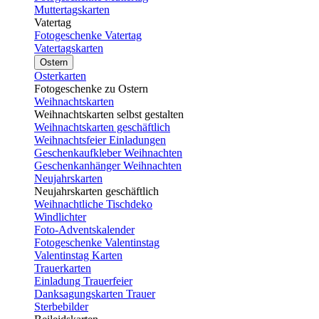
Muttertagskarten
Vatertag
Fotogeschenke Vatertag
Vatertagskarten
Ostern
Osterkarten
Fotogeschenke zu Ostern
Weihnachtskarten
Weihnachtskarten selbst gestalten
Weihnachtskarten geschäftlich
Weihnachtsfeier Einladungen
Geschenkaufkleber Weihnachten
Geschenkanhänger Weihnachten
Neujahrskarten
Neujahrskarten geschäftlich
Weihnachtliche Tischdeko
Windlichter
Foto-Adventskalender
Fotogeschenke Valentinstag
Valentinstag Karten
Trauerkarten
Einladung Trauerfeier
Danksagungskarten Trauer
Sterbebilder