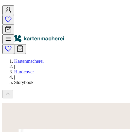
Kartenmacherei
|
Hardcover
|
Storybook