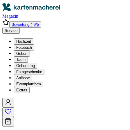
Magazin
Bewertung 4,9/5
Service
Hochzeit
Fotobuch
Geburt
Taufe
Geburtstag
Fotogeschenke
Anlässe
Eventplattform
Extras