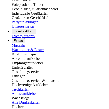
Beileidskarten
Fotoprodukte Trauer
Leonie Jung x kartenmacherei
Individuelle Grußkarten
Grußkarten Geschäftlich
Partyeinladungen
Umzugskarten
Eventplattform
Eventplattform
Extras
Magazin
Wandbilder & Poster
Briefumschläge
Absenderaufkleber
Empfängeraufkleber
Einlegeblätter
Gestaltungsservice
Einleger
Gestaltungsservice Weihnachten
Hochwertige Aufkleber
Tischkarten
Adressaufkleber
Wachssiegel
Alle Dankeskarten
Hochzeit