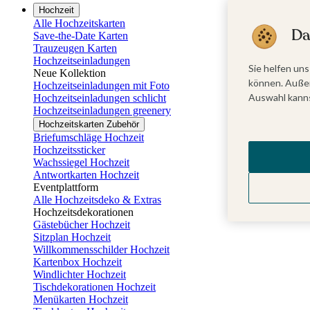
Hochzeit
Alle Hochzeitskarten
Da
Save-the-Date Karten
Trauzeugen Karten
Hochzeitseinladungen
Sie helfen uns
Neue Kollektion
können. Außer
Hochzeitseinladungen mit Foto
Auswahl kanns
Hochzeitseinladungen schlicht
Hochzeitseinladungen greenery
Hochzeitskarten Zubehör
Briefumschläge Hochzeit
Hochzeitssticker
Wachssiegel Hochzeit
Antwortkarten Hochzeit
Eventplattform
Alle Hochzeitsdeko & Extras
Hochzeitsdekorationen
Gästebücher Hochzeit
Sitzplan Hochzeit
Willkommensschilder Hochzeit
Kartenbox Hochzeit
Windlichter Hochzeit
Tischdekorationen Hochzeit
Menükarten Hochzeit