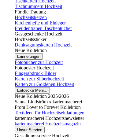
Tischkarten Hochzeit
Tischnummern Hochzeit
Für die Trauung
Hochzeitskerzen
Kirchenhefte und Einleger
Freudentränen-Taschentücher
Gastgeschenke Hochzeit
Hochzeitssticker
Danksagungskarten Hochzeit
Neue Kollektion
Erinnerungen
Fotobücher zur Hochzeit
Fotoposter Hochzeit
Fingerabdruck-Bilder
Karten zur Silberhochzeit
Karten zur Goldenen Hochzeit
Entdecke Mehr...
Neue Kollektion 2025/2026
Sanna Lindström x kartenmacherei
From Lover to Forever Kollektion
Textideen für Hochzeitseinladungen
kartenmacherei Hochzeitsnewsletter
kartenmacherei Hochzeitsmagazin
Unser Service
Gestaltungsservice Hochzeit