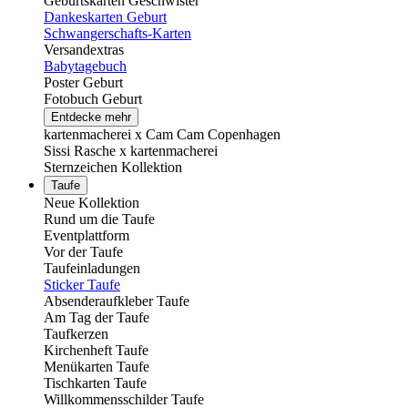
Geburtskarten Geschwister
Dankeskarten Geburt
Schwangerschafts-Karten
Versandextras
Babytagebuch
Poster Geburt
Fotobuch Geburt
Entdecke mehr
kartenmacherei x Cam Cam Copenhagen
Sissi Rasche x kartenmacherei
Sternzeichen Kollektion
Taufe
Neue Kollektion
Rund um die Taufe
Eventplattform
Vor der Taufe
Taufeinladungen
Sticker Taufe
Absenderaufkleber Taufe
Am Tag der Taufe
Taufkerzen
Kirchenheft Taufe
Menükarten Taufe
Tischkarten Taufe
Willkommensschilder Taufe