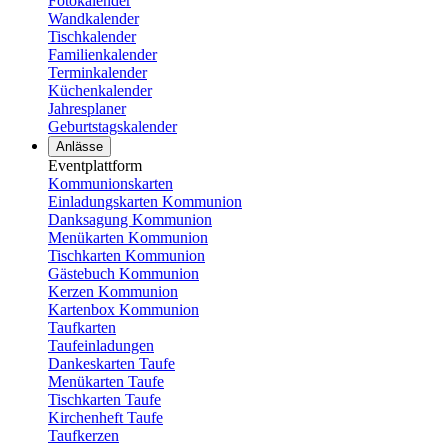
Fotokalender
Wandkalender
Tischkalender
Familienkalender
Terminkalender
Küchenkalender
Jahresplaner
Geburtstagskalender
Anlässe
Eventplattform
Kommunionskarten
Einladungskarten Kommunion
Danksagung Kommunion
Menükarten Kommunion
Tischkarten Kommunion
Gästebuch Kommunion
Kerzen Kommunion
Kartenbox Kommunion
Taufkarten
Taufeinladungen
Dankeskarten Taufe
Menükarten Taufe
Tischkarten Taufe
Kirchenheft Taufe
Taufkerzen