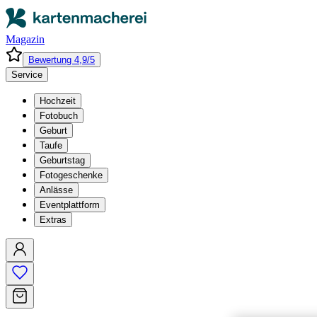
Magazin
Bewertung 4,9/5
Service
Hochzeit
Fotobuch
Geburt
Taufe
Geburtstag
Fotogeschenke
Anlässe
Eventplattform
Extras