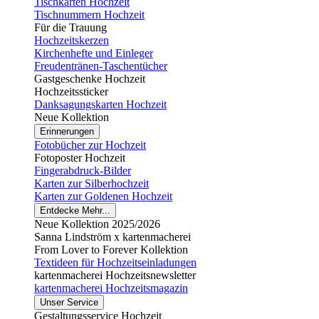
Tischkarten Hochzeit
Tischnummern Hochzeit
Für die Trauung
Hochzeitskerzen
Kirchenhefte und Einleger
Freudentränen-Taschentücher
Gastgeschenke Hochzeit
Hochzeitssticker
Danksagungskarten Hochzeit
Neue Kollektion
Erinnerungen
Fotobücher zur Hochzeit
Fotoposter Hochzeit
Fingerabdruck-Bilder
Karten zur Silberhochzeit
Karten zur Goldenen Hochzeit
Entdecke Mehr...
Neue Kollektion 2025/2026
Sanna Lindström x kartenmacherei
From Lover to Forever Kollektion
Textideen für Hochzeitseinladungen
kartenmacherei Hochzeitsnewsletter
kartenmacherei Hochzeitsmagazin
Unser Service
Gestaltungsservice Hochzeit