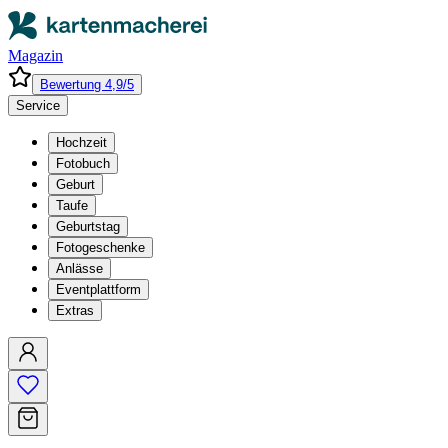
Magazin
Bewertung 4,9/5
Service
Hochzeit
Fotobuch
Geburt
Taufe
Geburtstag
Fotogeschenke
Anlässe
Eventplattform
Extras