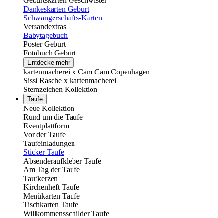
Geburtskarten Geschwister
Dankeskarten Geburt
Schwangerschafts-Karten
Versandextras
Babytagebuch
Poster Geburt
Fotobuch Geburt
Entdecke mehr
kartenmacherei x Cam Cam Copenhagen
Sissi Rasche x kartenmacherei
Sternzeichen Kollektion
Taufe
Neue Kollektion
Rund um die Taufe
Eventplattform
Vor der Taufe
Taufeinladungen
Sticker Taufe
Absenderaufkleber Taufe
Am Tag der Taufe
Taufkerzen
Kirchenheft Taufe
Menükarten Taufe
Tischkarten Taufe
Willkommensschilder Taufe