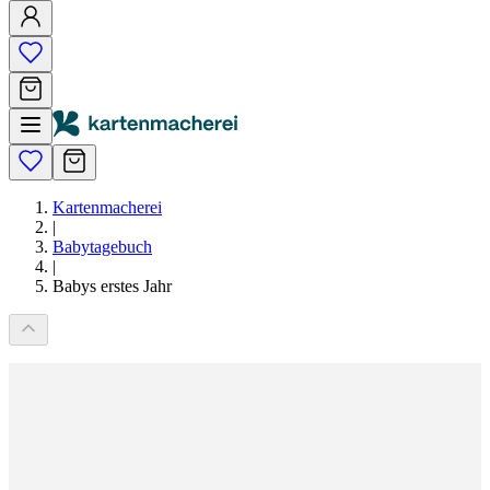
Kartenmacherei
|
Babytagebuch
|
Babys erstes Jahr