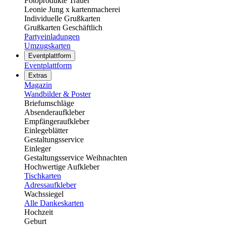
Fotoprodukte Trauer
Leonie Jung x kartenmacherei
Individuelle Grußkarten
Grußkarten Geschäftlich
Partyeinladungen
Umzugskarten
Eventplattform
Eventplattform
Extras
Magazin
Wandbilder & Poster
Briefumschläge
Absenderaufkleber
Empfängeraufkleber
Einlegeblätter
Gestaltungsservice
Einleger
Gestaltungsservice Weihnachten
Hochwertige Aufkleber
Tischkarten
Adressaufkleber
Wachssiegel
Alle Dankeskarten
Hochzeit
Geburt