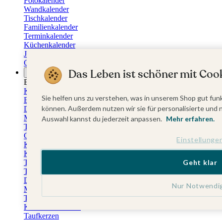
Fotokalender
Wandkalender
Tischkalender
Familienkalender
Terminkalender
Küchenkalender
Jahresplaner
Geburtstagskalender
Das Leben ist schöner mit Cook
Anlässe
Eventplattform
Kommunionskarten
Sie helfen uns zu verstehen, was in unserem Shop gut funk
Einladungskarten Kommunion
können. Außerdem nutzen wir sie für personalisierte und 
Danksagung Kommunion
Menükarten Kommunion
Auswahl kannst du jederzeit anpassen.
Mehr erfahren.
Tischkarten Kommunion
Gästebuch Kommunion
Einstellunge
Kerzen Kommunion
Kartenbox Kommunion
Taufkarten
Geht klar
Taufeinladungen
Dankeskarten Taufe
Nur Notwendi
Menükarten Taufe
Tischkarten Taufe
Kirchenheft Taufe
Taufkerzen